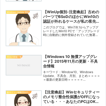
の修正が含まれてい...
【WinUp個別-注意喚起】古めの
Windows Update 情報
パーツでBSoDのほかにWin10の
認証が外れるケースが私の客先で
も発生【2017/12/11】
このブログでは、Win7/8.1からアップグ
レードしたWin10 PCで「アップグレード
時に自動的に例外登録されていた無署名
ドライバなどの例外登録が外れてしまい
不具合が発生する」という件に関して毎
月のWinUp情報の注意点に記載していま
す。...
【Windows 10 無償アップグレ
月次の情報一覧
ード】2015年11月の更新・不具
合情報
キーワード：Window10、Windows
Update、不具合、月別、まとめ＝＝＝＝
＝最新の更新日時＝＝＝＝＝
2015/11/24…累積アップデートが来まし
た。 （クリックでジャンプします）ブロ
グ主注：今回の累積も更新ファイルの詳
【注意喚起】Winセキュリティー
新サイトへ移動済みの記事
細は見...
のメモリ整合性保護がOFFになっ
ている・・・あなたのPCはOK？