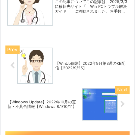
【2023/8/8】
この記事についてこの記事は、2025/3/3
に移転先サイト「 Win PCトラブル解決
ガイド 」に移動されました。お手数で
すが、新規サイトでご閲覧ください。移
転先記事【トラブル】Winセキュリティ
ーのメモリ整合性保護が
OFF【2025/03...
【WinUp個別】2022年9月第3週のKB配
信【2022/9/25】
【Windows Update】2022年10月の更
新・不具合情報【Windows 8.1/10/11】