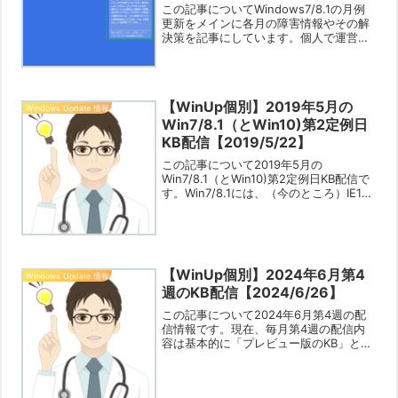
この記事についてWindows7/8.1の月例
更新をメインに各月の障害情報やその解
決策を記事にしています。個人で運営し
ているブログですので限界はありますが
「あなたの役に立つ情報」をお知らせで
きれば幸いです。Win10はこちら
⇒【Window...
【WinUp個別】2019年5月の
Windows Update 情報
Win7/8.1（とWin10)第2定例日
KB配信【2019/5/22】
この記事について2019年5月の
Win7/8.1（とWin10)第2定例日KB配信で
す。Win7/8.1には、（今のところ）IE11
のセキュリティー更新だけが来ていま
す。（例によって遅刻分があるかもしれ
ません）Win10は、5/23まで直リ...
【WinUp個別】2024年6月第4
Windows Update 情報
週のKB配信【2024/6/26】
この記事について2024年6月第4週の配
信情報です。現在、毎月第4週の配信内
容は基本的に「プレビュー版のKB」とな
っています。そのため、（特にセキュリ
ティー関連が含まれていない場合は）よ
ほど気になる不都合や不具合があり、そ