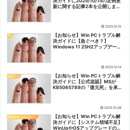
決ガイドに2025/10/15の定例更
新に関する記事2本を公開しまし
た【2025/10/15】
2025.10.15
【お知らせ】Win PCトラブル解
OS
決ガイドに【急ぐべき？】
Windows 11 25H2アップデート
が来た！でも待って！「安全第
一」で進めるための完全ガイド
【2025/10/14】を公開しました
2025.10.14
【2025/10/14】
【お知らせ】Win PCトラブル解
お知らせ
決ガイドに【公式追認】MSが
KB5065789の「復元死」を承
認。当ブログの警告が正しかった
ことが証明されました
【2025/10/08】を公開しました
2025.10.08
【2025/10/08】
【お知らせ】Win PCトラブル解
Windows Update 情報
決ガイドに【システム領域不足】
WinUpやOSアップグレードの失