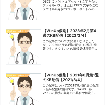
DBCS (2 バイト文字セット) 文字を含む
ファイルパス、または DBCS 文字を含む
ファイル名を持つコンポーネントへの参
照が含まれる Visual Basic for
Applications (VBA) プロジェクトで、読
み込みに失敗...
【WinUp個別】2023年2月第4
Windows Update 情報
週のKB配信【2023/3/4】
この記事について大変遅くなりました
が、2023年2月第4週の配信（D配信)情
報です。各ＯＳごとの情報提供種類手元
にWin11（21H2）とWin10（21H2）の実
機機材がなくなったため、KB配信情報は
以下の内容になります。また、サポート
終...
【WinUp個別】2021年8月第1週
Windows Update 情報
のKB配信【2021/8/4】
この記事について2021年8月第1週の配信
（臨時配信)の情報です。Win10（各
Ver.）の累積の既知の不具合や解決方法
は以下のページの左側のメニューから自
分が確認したいVer.を選択して見てくだ
さいね。Windows 10バージョン200...