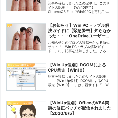
記事を移転しましたこの記事は、このサ
イトの記事「 【Win10終了】
ChromeOS FlexでWin10PCを再利用-周
辺機器の利用【2024/9/5】 」の移転の
お知らせです。記事は、移転先サイト
「 Win PCトラブル解決ガイド 」に...
【お知らせ】Win PCトラブル解
OS
決ガイドに【緊急警告】知らなか
った・・・OneDriveユーザーは
絶対確認！クイックアクセスから
お知らせこのブログの移転先となる新規
ファイルを削除したらデータ消失
サイト「 Win PCトラブル解決ガイ
ド 」に、記事を追加しました。よろし
の危険！【2025/05/18】を追加
ければご覧ください。【緊急警告】知ら
しました【2025/05/18】
なかった・・・OneDriveユーザーは絶対
確認！クイックアクセスからファイルを
【Win Up個別】DCOMによる
新サイトへ移動済みの記事
削除したらデー...
CPU暴走【Win10】
記事を移転しましたこのサイトの記事
「 【Win Up個別】DCOMによるCPU
暴走【Win10】 」は、新サイト「 Win
PCトラブル解決ガイド 」に移転されま
した。お手数ですが、新サイトでご閲覧
ください。移転先記事【Win Up個別】
D...
【WinUp個別】OfficeのVBA問
Windows Update 情報
題の修正パッチが配信されました
【2020/6/5】