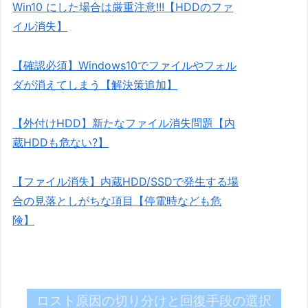
Win10 にした場合は厳重注意!!!【HDDのファ
イル消失】
【確認必須】Windows10でファイルやフォル
ダが消えてしまう【解決策追加】
【外付けHDD】新たなファイル消失問題【内
蔵HDDも危ない?】
【ファイル消失】内蔵HDD/SSDで発生する場
合の見落としがちな項目【停電時なども危
険】
ロスト原因の切り分けと回復手段の選択