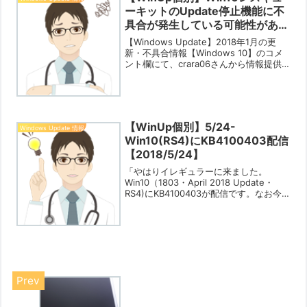
ーキットのUpdate停止機能に不
具合が発生している可能性があり
ます【2018/2/9】
【Windows Update】2018年1月の更
新・不具合情報【Windows 10】のコメ
ント欄にて、crara06さんから情報提供
がありました。コメントは以下のような
ものになります。電机本舗さんに詳細を
お伝えください。どうやら深刻な状...
【WinUp個別】5/24-
Windows Update 情報
Win10(RS4)にKB4100403配信
【2018/5/24】
「やはりイレギュラーに来ました。
Win10（1803・April 2018 Update・
RS4)にKB4100403が配信です。なお今
回のKBも「素直に落ちてこないPCがあ
る」模様です。「当該の不具合対象で必
要と考え1803にアップしたい...