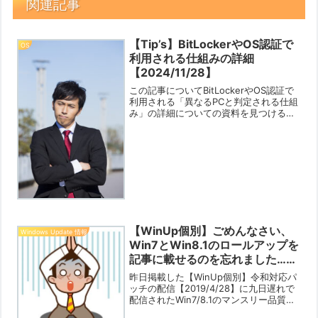
関連記事
【Tip’s】BitLockerやOS認証で
OS
利用される仕組みの詳細
【2024/11/28】
この記事についてBitLockerやOS認証で
利用される「異なるPCと判定される仕組
み」の詳細についての資料を見つけるこ
とができず、従来は推定を記事中で書い
ていました。OSの認証のために用意され
た仕組みなのですが、BitLockerで機材
が...
【WinUp個別】ごめんなさい、
Windows Update 情報
Win7とWin8.1のロールアップを
記事に載せるのを忘れました…
【2019/4/29】
昨日掲載した【WinUp個別】令和対応パ
ッチの配信【2019/4/28】に九日遅れで
配信されたWin7/8.1のマンスリー品質ロ
ールアップのプレビューを書き忘れちゃ