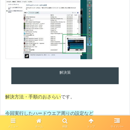
解決策
解決方法・手順のおさらい
です。
今回実行したハードウエア周りの設定など
・VGAのBIOS/ファームを最新にする
メニュー
ホーム
検索
トップ
サイドバー
・とりあえずM/BのBIOSを最新にする⇒念のためデフォ