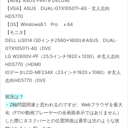
【M/B】ASUS P9X79 DELUXE
【VGA】ASUS DUAL-GTX1050TI-4G・玄人志向
HD5770
【OS】Windows8.1 Pro ｘ64
【モニタ】
DELL U3014 (30インチ2560×1600)＠ASUS DUAL-
GTX1050TI-4G（DVI)
LG W2600V-PF（25.5インチ1920ｘ1200）＠玄人志向
HD5770（HDMI)
IOデータLCD-MF234X（23インチ1920ｘ1080）＠玄人
志向HD5770（DVI)
状況は？
・Z軸
問題関連と思われるのですが、Webブラウザを最大
化（F11や動画プレーヤーの全画面表示ではありません）
した際にタスクバーとの位置関係は通常は次のような状