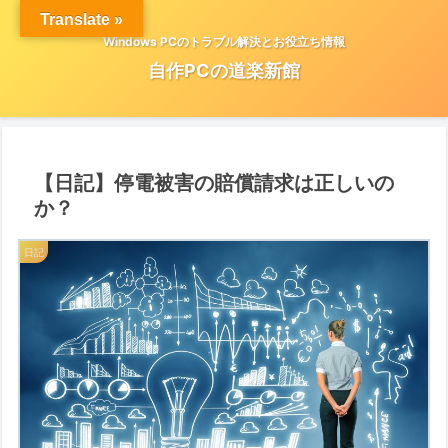
Translate »
Windows PCのトラブル解決とお役立ち情報
自作PCの道楽新館
【日記】停電被害の賠償請求は正しいの
か？
日記