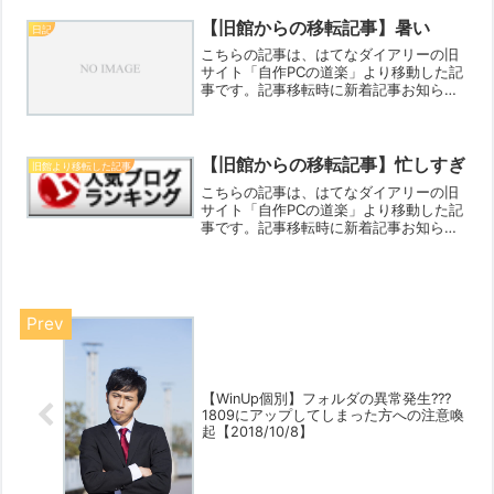
【旧館からの移転記事】暑い
日記
こちらの記事は、はてなダイアリーの旧
サイト「自作PCの道楽」より移動した記
事です。記事移転時に新着記事お知らせ
機能が働いてしまいますので、「記事更
新メールお知らせ機能に登録してくださ
っている方にはお手間なお知らせ」とな
りますがご寛容ください...
【旧館からの移転記事】忙しすぎ
旧館より移転した記事
こちらの記事は、はてなダイアリーの旧
サイト「自作PCの道楽」より移動した記
事です。記事移転時に新着記事お知らせ
機能が働いてしまいますので、「記事更
新メールお知らせ機能に登録してくださ
っている方にはお手間なお知らせ」とな
りますがご寛容ください...
【WinUp個別】フォルダの異常発生???
1809にアップしてしまった方への注意喚
起【2018/10/8】