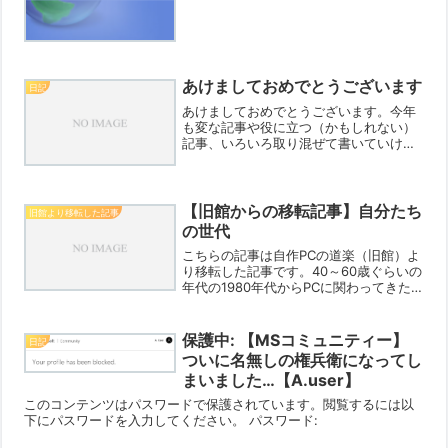
料であるか無料であるかで異なるなどの
使用条件などに詳しい方がいらしたらご
教示ください。Win7/8.1はもちろんのこ
と、（...
あけましておめでとうございます
日記
あけましておめでとうございます。今年
も変な記事や役に立つ（かもしれない）
記事、いろいろ取り混ぜて書いていけた
らと思います。皆さんからのコメントや
メールもお待ちしています。また一年よ
ろしくお願いしますね。 人気ブログラン
キングへ
【旧館からの移転記事】自分たち
旧館より移転した記事
の世代
こちらの記事は自作PCの道楽（旧館）よ
り移転した記事です。40～60歳ぐらいの
年代の1980年代からPCに関わってきた
人間は、部品の価格について安いと思っ
て買い込んでしまう傾向がある気がす
る。初めて購入した富士通のノートPCが
保護中: 【MSコミュニティー】
日記
70万円弱でと...
ついに名無しの権兵衛になってし
まいました…【A.user】
このコンテンツはパスワードで保護されています。閲覧するには以
下にパスワードを入力してください。 パスワード: