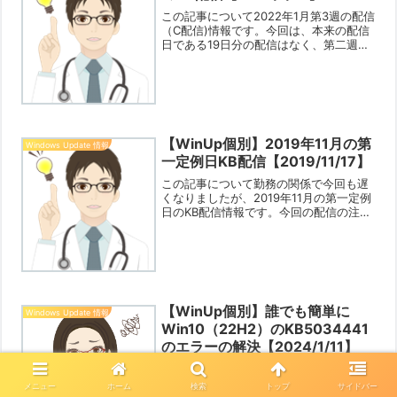
この記事について2022年1月第3週の配信
（C配信)情報です。今回は、本来の配信
日である19日分の配信はなく、第二週の
ロールアップの修正版が18日に提供され
る形になりました。なお、第2週に配信
されたKBが「0x800f0988、0x800f...
【WinUp個別】2019年11月の第
Windows Update 情報
一定例日KB配信【2019/11/17】
この記事について勤務の関係で今回も遅
くなりましたが、2019年11月の第一定例
日のKB配信情報です。今回の配信の注意
点重要・私の手元では、今回のWin7のア
ップで「最初はロールアップの
KB4525243 ⇒ もう一度チェックする
とサービスス...
【WinUp個別】誰でも簡単に
Windows Update 情報
Win10（22H2）のKB5034441
のエラーの解決【2024/1/11】
この記事について注：あくまで自己責任
での操作です。ご了承の上実行してくだ
メニュー
ホーム
検索
トップ
サイドバー
さいね。2024/2/15追記2024/2/14配信