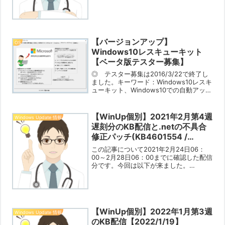
られたKB4502496」です。「このKBを
インストールしたが取り下げになったの
でアンインストールした」という場合
に、置き換えとな...
【バージョンアップ】
OS
Windows10レスキューキット
【ベータ版テスター募集】
◎ テスター募集は2016/3/22で終了し
ました。キーワード：Windows10レスキ
ューキット、Windows10での自動アップ
デートによる不用意（勝手な）再起動の
タイミングを調整、Windows10アップグ
レードアドバイザ、10秒ルー...
【WinUp個別】2021年2月第4週
Windows Update 情報
遅刻分のKB配信と.netの不具合
修正パッチ(KB4601554 /
KB4601556)【2021/2/28】
この記事について2021年2月24日06：
00～2月28日06：00までに確認した配信
分です。今回は以下が来ました。
Win10 20H2/2004/1901：ネットフレ
ームワーム（ロール・プレ・修正パッ
チ、KB4601554 / KB460...
【WinUp個別】2022年1月第3週
Windows Update 情報
のKB配信【2022/1/19】