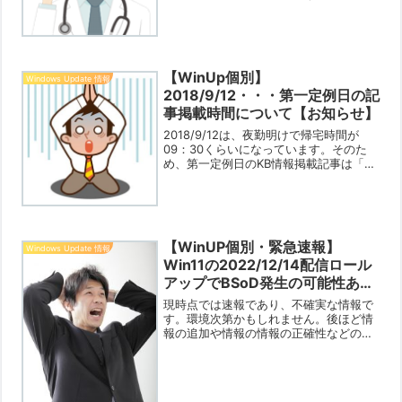
Win11（23H2）提供開始に関する環境整
備と順次行われるWin11（23H2）へのア
ップグレードに関する記事となります。
各ＯＳ...
【WinUp個別】
Windows Update 情報
2018/9/12・・・第一定例日の記
事掲載時間について【お知らせ】
2018/9/12は、夜勤明けで帰宅時間が
09：30くらいになっています。そのた
め、第一定例日のKB情報掲載記事は「正
午前後の公開」予定となります。ご容赦
ください。ブログ主拝
【WinUP個別・緊急速報】
Windows Update 情報
Win11の2022/12/14配信ロール
アップでBSoD発生の可能性あり
【2022/12/14】
現時点では速報であり、不確実な情報で
す。環境次第かもしれません。後ほど情
報の追加や情報の情報の正確性などの報
告を行います。＝＝＝＝＝あくまで推定
の話（12/17追記）：多分今回の障害のト
リガーはnvidiaの最新ドライバーではな
いかと考えて...