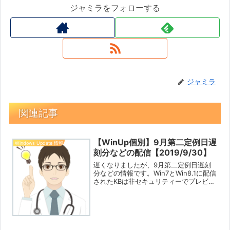
ジャミラをフォローする
ジャミラ
関連記事
【WinUp個別】9月第二定例日遅
Windows Update 情報
刻分などの配信【2019/9/30】
遅くなりましたが、9月第二定例日遅刻
分などの情報です。Win7とWin8.1に配信
されたKBは非セキュリティーでプレビュ
ー版ですのから、無理に適用して人柱er
になる必要はありません。機能追加およ
び修正を見てどうしても導入したい方の
み適用して...