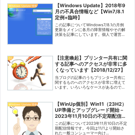
【Windows Update】2018年9
Windows Update 情報
月の不具合情報など【Win7/8.1
定例+臨時】
この記事についてWindows7/8.1の月例
更新をメインに各月の障害情報やその解
決策を記事にしています。個人で運営し
ているブログですので限界はありますが
「あなたの役に立つ情報」をお知らせで
きれば幸いです。Win10はこちら
⇒【Window...
【注意喚起】プリンター共有に関
OS
する記事へのアクセスが非常に多
くなっています【2018/12/27】
当ブログの記事のうちプリンター共有に
関するものへのアクセスが非常に増えて
います。いろいろなケースがあるのです
が、Win10でホームグループがなくなっ
てしまったことが一つ、もう一つは
Win10では「明示的に通常使用するプリ
【WinUp個別】Win11（23H2）
Windows Update 情報
ンターを指定」してい...
UP準備とアップグレード開始－
2023年11月10日の不定期配信
【2023/11/10】
この記事について2023年11月10日の不定
期配信情報です。今回は11/1より開始さ
れた一般コンシューマー向け