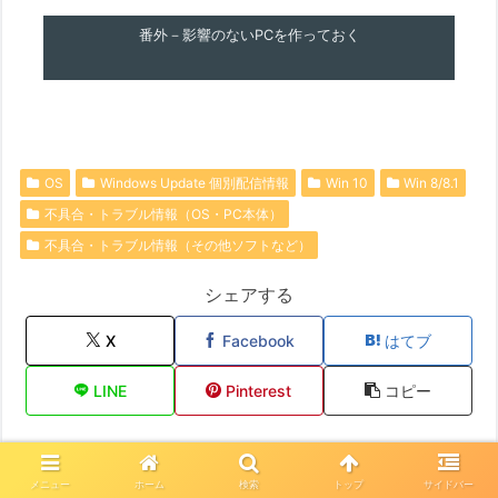
番外－影響のないPCを作っておく
OS
Windows Update 個別配信情報
Win 10
Win 8/8.1
不具合・トラブル情報（OS・PC本体）
不具合・トラブル情報（その他ソフトなど）
シェアする
X
Facebook
はてブ
LINE
Pinterest
コピー
ジャミラをフォローする
メニュー
ホーム
検索
トップ
サイドバー