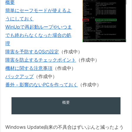
概要
簡単にセーフモードが使えるよ
うにしておく
WinUpで再起動ループやいつま
でも終わらなくなった場合の処
理
障害を予防するOSの設定
（作成中）
障害を防止するチェックポイント
（作成中）
機材に関する注意事項
（作成中）
バックアップ
（作成中）
番外－影響のないPCを作っておく
（作成中）
概要
Windows Update由来の不具合はずいぶんと減ったよう