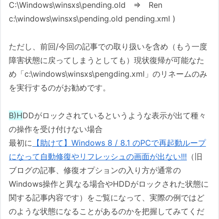
C:\Windows\winsxs\pending.old ⇒ Ren
c:\windows\winsxs\pending.old pending.xml )
ただし、前回/今回の記事での取り扱いを含め（もう一度
障害状態に戻ってしまうとしても）現状復帰が可能なた
め「c:\windows\winsxs\pengding.xml」のリネームのみ
を実行するのがお勧めです。
B)H
DDがロックされているというような表示が出て種々
の操作を受け付けない場合
最初に
【助けて】Windows 8 / 8.1 のPCで再起動ループ
になって自動修復やリフレッシュの画面が出ない!!!
（旧
ブログの記事、修復オプションの入り方が通常の
Windows操作と異なる場合やHDDがロックされた状態に
関する記事内容です）をご覧になって、実際の例ではど
のような状態になることがあるのかを把握してみてくだ