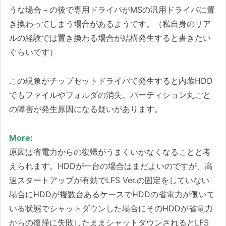
うな場合－の後で専用ドライバがMSの汎用ドライバに置
き換わってしまう場合があるようです。（私自身のリア
ルの経験では置き換わる場合が結構発生すると書きたい
ぐらいです）
この現象がチップセットドライバで発生すると内蔵HDD
でもファイルやフォルダの消失、パーティション丸ごと
の障害が発生原因になる疑いがあります。
More:
原因は省電力からの復帰がうまくいかなくなることと考
えられます。HDDが一台の場合はまだよいのですが、高
速スタートアップが有効でLFS Ver.の固定をしていない
場合にHDDが複数台あるケースでHDDの省電力が働いて
いる状態でシャットダウンした場合にそのHDDが省電力
からの復帰に失敗したままシャットダウンされるとLFS