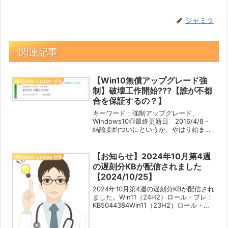
ジャミラ
関連記事
【Win10無償アップグレード強
Windows Update 情報
制】破壊工作開始???【誰が不都
合を保証するの？】
キーワード：強制アップグレード、
Windows10◎最終更新日 2016/4/8・
結論要約ついにというか、やはり始まり
ました。気が付かない場合はWindows10
にアップされます…。Windows10へのア
ップグレードが強制的になっている件...
【お知らせ】2024年10月第4週
Windows Update 情報
の遅刻分KBが配信されました
【2024/10/25】
2024年10月第4週の遅刻分KBが配信され
ました。Win11（24H2）ロール・プレ：
KB5044384Win11（23H2）ロール・プ
レ：KB5044380詳細は、【WinUp個
別】2024年10月第4週のKB配信