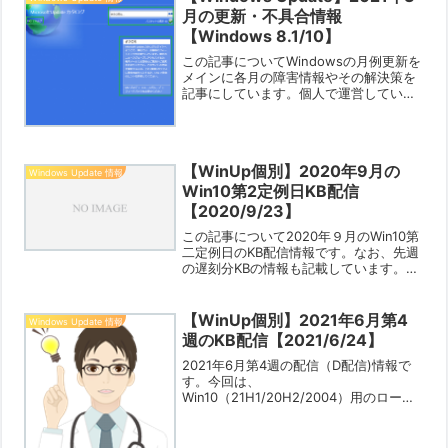
月の更新・不具合情報
【Windows 8.1/10】
この記事についてWindowsの月例更新を
メインに各月の障害情報やその解決策を
記事にしています。個人で運営している
ブログですので限界はありますが「あな
たの役に立つ情報」をお知らせできれば
幸いです。・今月の定例配信は、8.1/10
の第一定例日...
【WinUp個別】2020年9月の
Windows Update 情報
Win10第2定例日KB配信
【2020/9/23】
この記事について2020年９月のWin10第
二定例日のKB配信情報です。なお、先週
の遅刻分KBの情報も記載しています。
Win10（2004）の累積の既知の不具合や
解決方法は以下のページで確認してくだ
さいね。Windows 10バージョン20...
【WinUp個別】2021年6月第4
Windows Update 情報
週のKB配信【2021/6/24】
2021年6月第4週の配信（D配信)情報で
す。今回は、
Win10（21H1/20H2/2004）用のロール
アップのプレビューとWin10用の各バー
ジョンの.netプレビューが配信されまし
た。Win10（各Ver.）の累積の既知の不