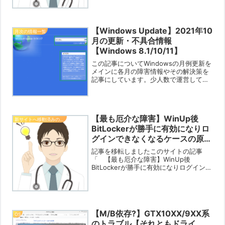
具合や解決...
【Windows Update】2021年10
月次の情報一覧
月の更新・不具合情報
【Windows 8.1/10/11】
この記事についてWindowsの月例更新を
メインに各月の障害情報やその解決策を
記事にしています。少人数で運営してい
るブログですので限界はありますが「あ
なたの役に立つ情報」をお知らせできれ
ば幸いです。なお、現在は「Win 8.1/Win
10...
【最も厄介な障害】WinUp後
新サイトへ移動済みの記事
BitLockerが勝手に有効になりロ
グインできなくなるケースの原因
と防止策【考察】
記事を移転しましたこのサイトの記事
「 【最も厄介な障害】WinUp後
BitLockerが勝手に有効になりログインで
きなくなるケースの原因と防止策【考
察】 」は、移転されました。記事は、
移転先サイト「 Win PCトラブル解決ガ
イド 」に移動...
【M/B依存?】GTX10XX/9XX系
OS
のトラブル【それともドライ