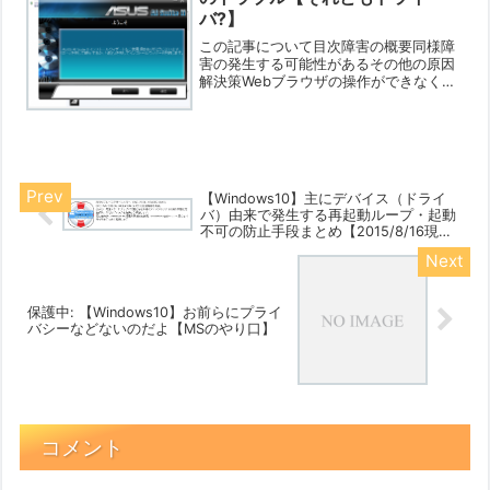
バ?】
この記事について目次障害の概要同様障
害の発生する可能性があるその他の原因
解決策Webブラウザの操作ができなくな
るケースや表示がおかしくなるというの
はありがちな障害です。まれなケース
（または私の勘違い？）かもしれません
が、今回自分の環境で発生...
【Windows10】主にデバイス（ドライ
バ）由来で発生する再起動ループ・起動
不可の防止手段まとめ【2015/8/16現
在】
保護中: 【Windows10】お前らにプライ
バシーなどないのだよ【MSのやり口】
コメント