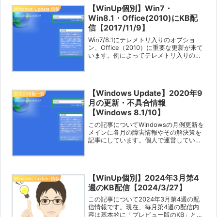
【WinUp個別】Win7・
Windows Update 情報
Win8.1・Office(2010)にKB配
信【2017/11/9】
Win7/8.1にテレメトリ入りのオプショ
ン、Office（2010）に重要な更新が来て
います。例によってテレメトリ入りのオ
プションKBは導入する必要はありませ
ん。Win7KB2952664Windows 7 for
x64-Based S...
【Windows Update】2020年9
月次の情報一覧
月の更新・不具合情報
【Windows 8.1/10】
この記事についてWindowsの月例更新を
メインに各月の障害情報やその解決策を
記事にしています。個人で運営している
ブログですので限界はありますが「あな
たの役に立つ情報」をお知らせできれば
幸いです。Win10（2004）の累積の既知
の不具合や...
【WinUp個別】2024年3月第4
Windows Update 情報
週のKB配信【2024/3/27】
この記事について2024年3月第4週の配
信情報です。現在、毎月第4週の配信内
容は基本的に「プレビュー版のKB」とな