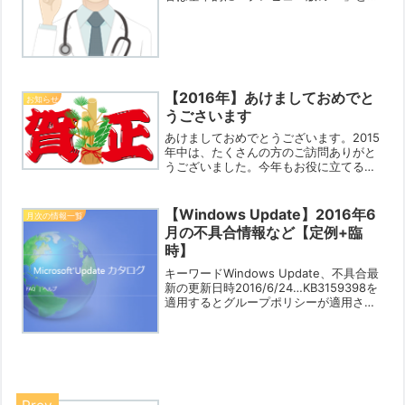
っています。そのため、（特にセキュリ
ティー関連が含まれていない場合は）よ
ほど気になる不都合や不具合があり、そ
の修正が含まれてい...
【2016年】あけましておめでと
お知らせ
うごさいます
あけましておめでとうございます。2015
年中は、たくさんの方のご訪問ありがと
うございました。今年もお役に立てる記
事が掲載できるよう心を新たにしていま
す。本年も、どうぞ変わらぬ御ひいきを
お願いいたします。2016年元旦ジャミラ
【Windows Update】2016年6
月次の情報一覧
1
月の不具合情報など【定例+臨
時】
キーワードWindows Update、不具合最
新の更新日時2016/6/24…KB3159398を
適用するとグループポリシーが適用され
なくなる問題に対する解決策（クリック
でジャンプします）2016/6/23…
Microsoft Silve...