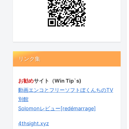
リンク集
お勧め
サイト（Win Tip`s)
動画エンコとフリーソフトぼくんちのTV
別館
Solomonレビュー[redémarrage]
4thsight.xyz