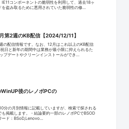
IE11コンポーネントの脆弱性を利用して、過去18ヶ
を盗み取るために悪用されていた脆弱性の修...
月第2週のKB配信【2024/12/11】
2週の配信情報です。なお、12月はこれ以上のKB配信
の祝日と新年の期間中は業務が最小限に抑えられるた
アップデートやクリーンインストールができ...
0のWinUP後のレノボPCの
015/10分の月別情報に記載していますが、検索で探される
でも掲載します。・結論要約一部のレノボPCでBSOD
BSoD,Lenovo...