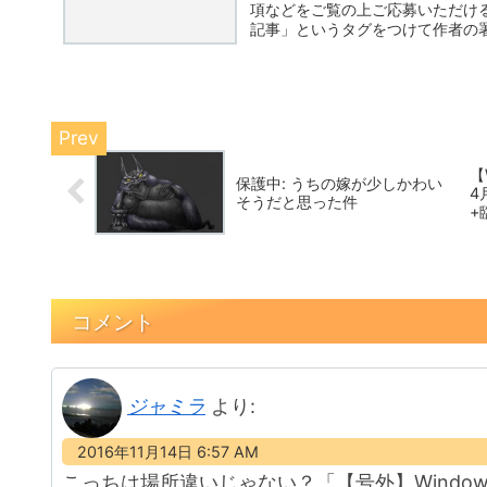
項などをご覧の上ご応募いただけ
記事」というタグをつけて作者の署
応...
【
保護中: うちの嫁が少しかわい
4
そうだと思った件
+
コメント
ジャミラ
より:
2016年11月14日 6:57 AM
こっちは場所違いじゃない？「【号外】Windo