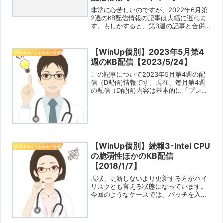
非常に心苦しいのですが、2022年6月第
2週のKB配信情報の記事は大幅に遅れま
す。もしかすると、第3週の記事と合併
ということになるかもしれないです。プ
ライベートで非常に厄介な問題が発生
し、早急に解決が必要なためです。ご容
【WinUp個別】2023年5月第4
Windows Update 情報
赦、ご寛容ください。
週のKB配信【2023/5/24】
この記事について2023年5月第4週の配
信（D配信)情報です。現在、毎月第4週
の配信（D配信)内容は基本的に「プレビ
ュー版のKB」となっています。そのた
め、（特にセキュリティー関連が含まれ
ていない場合は）よほど気になる不都合
や不具合があり、...
【WinUp個別】続報3-Intel CPU
Windows Update 情報
の脆弱性ほかのKB配信
【2018/1/7】
現状、更新しないより更新する方がハイ
リスクとも言える状態になっています。
今回のようなケースでは、パッチを入れ
てすぐに異常が出るのではなく、何度か
再起動したのちに異常が出る、特定のソ
フト使うと異常が出る、BSoDや再起動ル