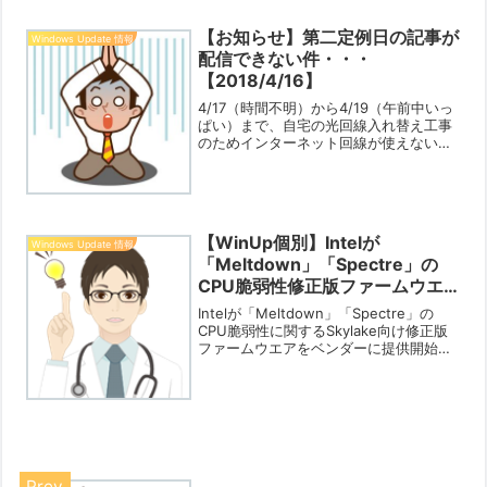
ープになるなどという...
【お知らせ】第二定例日の記事が
Windows Update 情報
配信できない件・・・
【2018/4/16】
4/17（時間不明）から4/19（午前中いっ
ぱい）まで、自宅の光回線入れ替え工事
のためインターネット回線が使えない状
態となります。そのため、Win7/8.1の第
二定例日である4/18日の配信状況等の記
事が掲載できなくなります。4/19のWi...
【WinUp個別】Intelが
Windows Update 情報
「Meltdown」「Spectre」の
CPU脆弱性修正版ファームウエ
アを提供【2018/2/9】
Intelが「Meltdown」「Spectre」の
CPU脆弱性に関するSkylake向け修正版
ファームウエアをベンダーに提供開始し
たようです。（そのほかのCPU用はまだ
のようです）今後、各ベンダーがこれを
もとにファームウエア修正パッチとし...