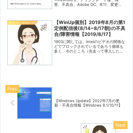
害、不具合、Adobe DC、IE11、変更
点、変化＝＝＝＝＝最新の更新日時＝＝
＝＝＝2015/12/3 自分の環境では、
TH2にアップ後ユーザーフォルダの...
【WinUp個別】2019年8月の第1
Windows Update 情報
定例配信後(8/14~8/17朝)の不具
合/障害情報【2019/8/17】
1903に関しては、Intelのビデオの関係な
どでブロックされているであろう個体も
多く、今のところ（先走って導入したか
知らずに更新ボタンを押したために手動
でアップされた）自業自得かなという感
じのものが多いです。それでも見ている
と、NIC、内...
【Windows Update】2022年7月の更
新・不具合情報【Windows 8.1/10/11】