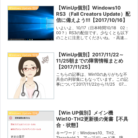
【WinUp個別】Windows10
Windows Update 情報
RS3（Fall Creators Update）配
信に備えよう!!!【2017/10/16】
いよいよ、10/17（日本時間10/18 02：
00？）RS3の配信です。少なくとも以下
のことに注意してくださいね。・高速ス
タートアップの無効化・システムを含め
たバックアップの取得・再起動日時の指
定（90分程度は必要とする可能性があり
【WinUp個別】2017/11/22～
Windows Update 情報
ますの...
11/25朝までの障害情報まとめ
【2017/11/25】
こちらの記事は、Win10のありがちな不
具合の列挙集にもなっています。この記
事について2017/11/22から11/25 07：
00までの障害情報のまとめです。当ブロ
グ（自作PCの道楽新館）をご利用くださ
る方へのお願いとお断りに記載してい
る...
【Win UP個別】メイン機
Windows Update 情報
Win10-TH2更新後の覚書【不具
合・状態】
キーワード：Windows10、TH2、
Threshold 2、アップグレード後、障