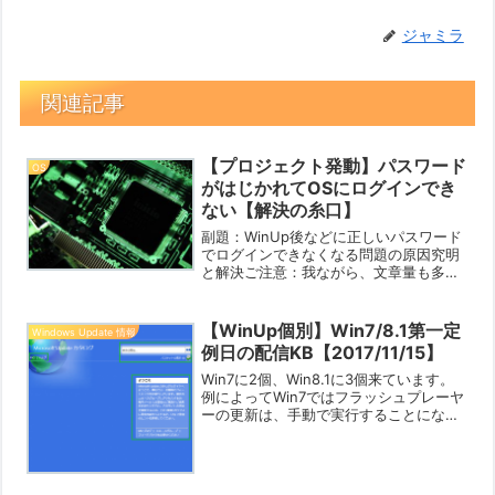
ジャミラ
関連記事
【プロジェクト発動】パスワード
OS
がはじかれてOSにログインでき
ない【解決の糸口】
副題：WinUp後などに正しいパスワード
でログインできなくなる問題の原因究明
と解決ご注意：我ながら、文章量も多
く、内容も書き方が下手でわかりにくい
です。ただ、正しいパスワードでログイ
ンできなくなってしまう障害は本当に厄
【WinUp個別】Win7/8.1第一定
Windows Update 情報
介で手間のかかる障害の...
例日の配信KB【2017/11/15】
Win7に2個、Win8.1に3個来ています。
例によってWin7ではフラッシュプレーヤ
ーの更新は、手動で実行することになり
ますので忘れずに！今回も更新プログラ
ムの既知の問題がありますので留意して
くださいね。なお、Office2010はExc...