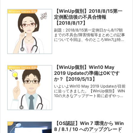
す。私は今回が初体験でした。
【WinUp個別】2018/8/15第一
Windows Update 情報
定例配信後の不具合情報
【2018/8/17】
副題：2018/8/15第一定例日から8/17朝
までの不具合/障害情報等まとめこの記事
について今回は、今のところWin7は特に
目立つ不具合は無し、Win8.1はお約束の
「ログインができない」という質問が見
られた程度でした。Win10では、W...
【WinUp個別】Win10 May
Windows Update 情報
2019 Updateの準備はOKです
か？【2019/5/13】
いよいよWin10 May 2019 Updateが目前
に迫ってきました。【WinUp個別】 WIN
10の大きなアップデート前に必ずやって
おくべきこと【2019/4/6】に書いた注意
事項などのチェックやバックアップの取
得などは済んでいるで...
【OS認証】Win 7 環境から Win
OS
8 / 8.1 / 10 へのアップグレード