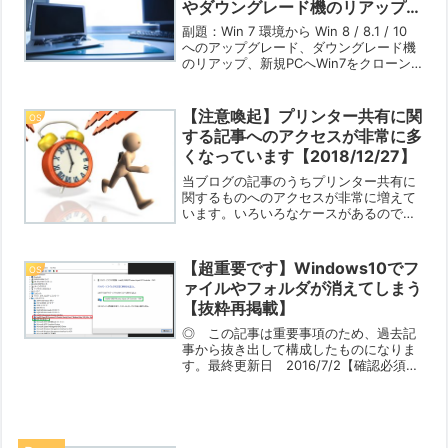
やダウングレード機のリアップな
ど【2020/1/7】
副題：Win 7 環境から Win 8 / 8.1 / 10
へのアップグレード、ダウングレード機
のリアップ、新規PCへWin7をクローン
してのちにWin10にした場合のOS認証は
どうなる？また、今の環境をそのまま移
行した場合の認証はどうな...
【注意喚起】プリンター共有に関
OS
する記事へのアクセスが非常に多
くなっています【2018/12/27】
当ブログの記事のうちプリンター共有に
関するものへのアクセスが非常に増えて
います。いろいろなケースがあるのです
が、Win10でホームグループがなくなっ
てしまったことが一つ、もう一つは
Win10では「明示的に通常使用するプリ
【超重要です】Windows10でフ
OS
ンターを指定」してい...
ァイルやフォルダが消えてしまう
【抜粋再掲載】
◎ この記事は重要事項のため、過去記
事から抜き出して構成したものになりま
す。最終更新日 2016/7/2【確認必須】
Windows10でファイルやフォルダが消え
てしまう【解決策追加】でファイルの消
失の原因として正式ドライバが当たって
いない場...