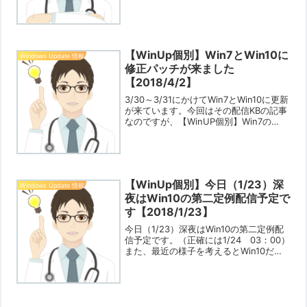
れました。お手数ですが、新サイトでご
閲覧ください。移...
【WinUp個別】Win7とWin10に
Windows Update 情報
修正パッチが来ました
【2018/4/2】
3/30～3/31にかけてWin7とWin10に更新
が来ています。今回はその配信KBの記事
なのですが、【WinUP個別】Win7の
KB4100480、Win10の注意事項、Office
の互換機能パックなどについて
【2018/3/31】で書き...
【WinUp個別】今日（1/23）深
Windows Update 情報
夜はWin10の第二定例配信予定で
す【2018/1/23】
今日（1/23）深夜はWin10の第二定例配
信予定です。（正確には1/24 03：00）
また、最近の様子を考えるとWin10だけ
ではなくWin7/8.1などにもイレギュラー
な配信もあり得る状況です。明示的に手
動で復元ポイントを作成しておく、...