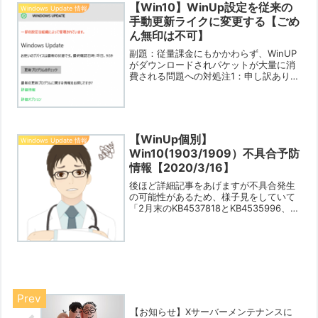
【Win10】WinUp設定を従来の
Windows Update 情報
手動更新ライクに変更する【ごめ
ん無印は不可】
副題：従量課金にもかかわらず、WinUP
がダウンロードされパケットが大量に消
費される問題への対処注1：申し訳ありま
せんがグループポリシーを設定できない
OSグレードは対象となりません。 注2：
検証はWin10 RS1ではなく、TH2で行っ
てい...
【WinUp個別】
Windows Update 情報
Win10(1903/1909）不具合予防
情報【2020/3/16】
後ほど詳細記事をあげますが不具合発生
の可能性があるため、様子見をしていて
「2月末のKB4537818とKB4535996、3
月第一定例日のKB4540673、翌日に配布
されたKB4551762」、これらを導入して
いない方はそのまま非導入をお...
【お知らせ】Xサーバーメンテナンスに