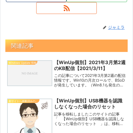
ジャミラ
関連記事
【WinUp個別】2021年3月第2週
Windows Update 情報
のKB配信【2021/3/11】
この記事について2021年3月第2週の配信
情報です。Win10の月次ロールで、BSoD
が発生しています。（Win8.1も発生の可
能性あり）詳細は、今回の注意点を見て
くださいね。Win10（各Ver.）の累積の
既知の不具合や解決方法は以下のペ...
【WinUp個別】USB機器を認識
新サイトへ移動済みの記事
しなくなった場合のリセット
記事を移転しましたこのサイトの記事
「 【WinUp個別】USB機器を認識しな
くなった場合のリセット 」は、移転さ
れました。記事は、移転先サイト「
Win PCトラブル解決ガイド 」に移動さ