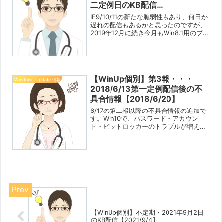
二定例日のKB配信
【2020/1/24】
IE9/10/11の新たな脆弱性もあり、何日か
遅れの配信もあるかと思ったのですが、
2019年12月に続き今月もWin8.1用のプレ
ビューの提供は無いようです。ただし、
Win7用の提供は不明ですが、「IE」の
JScriptスクリプトエンジンに...
【WinUp個別】第3報・・・
Windows Update 情報
2018/6/13第一定例配信後の不
具合情報【2018/6/20】
6/17の第二報以降の不具合情報の追加で
す。Win10で、パスワード・アカウン
ト・ビットロッカーのトラブルが増えて
いるように感じます。PCが使用できなく
なる致命的な不具合ですから、【WinUp
個別】Winにログインできなくなるケー
スの対策【...
【WinUp個別】不定期・2021年9月2日
のKB配信【2021/9/4】