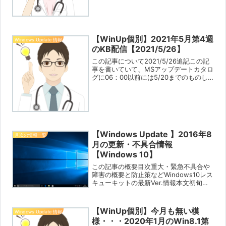
プなど）MSコミュニティーで「Win10
20...
【WinUp個別】2021年5月第4週
Windows Update 情報
のKB配信【2021/5/26】
この記事について2021/5/26追記この記
事を書いていて、MSアップデートカタロ
グに06：00以前には5/20までのものし
か載っていなかったのに、06：10ぐらい
から5/25付のものが掲載されはじめまし
た。どうも今回は遅刻配信になりそう
で...
【Windows Update 】2016年8
月次の情報一覧
月の更新・不具合情報
【Windows 10】
この記事の概要目次重大・緊急不具合や
障害の概要と防止策などWindows10レス
キューキットの最新Ver.情報本文初旬分
（1～10日）中旬分（11～20日）下旬分
（21～月末）8/2には、Windows 10発売
以来の大型アップデート An...
【WinUp個別】今月も無い模
Windows Update 情報
様・・・2020年1月のWin8.1第