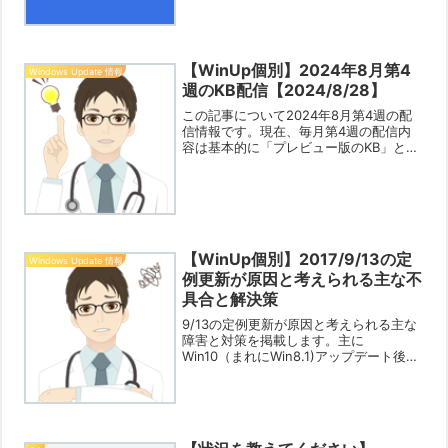
Win7/8.1にはまだ自動配信されない(1/10
の定例日に配信予定)、Win10の場...
【WinUp個別】2024年8月第4
Windows Update 情報
週のKB配信【2024/8/28】
この記事について2024年8月第4週の配
信情報です。現在、毎月第4週の配信内
容は基本的に「プレビュー版のKB」とな
っています。そのため、（特にセキュリ
ティー関連が含まれていない場合は）よ
ほど気になる不都合や不具合があり、そ
の修正が含まれてい...
【WinUp個別】2017/9/13の定
Windows Update 情報
例更新が原因と考えられる主な不
具合と解決策
9/13の定例更新が原因と考えられる主な
障害と対策を掲載します。主に
Win10（まれにWin8.1)アップデート後に
再起動するとデスクトップが真っ暗にな
る（More：PINやパスワードを入力後に
サインイン画面がしばらく反応しないケ
ースやログ...