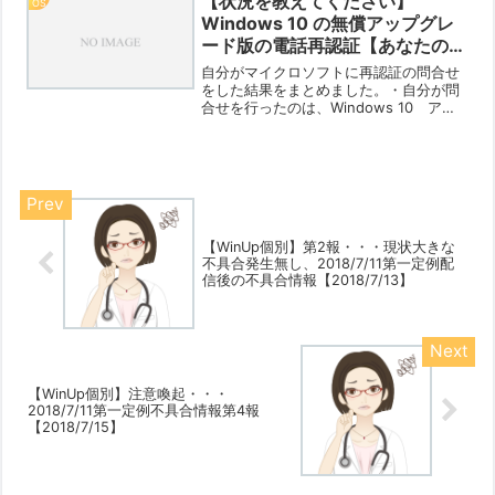
【状況を教えてください】
OS
Windows 10 の無償アップグレ
ード版の電話再認証【あなたの問
合せ結果】
自分がマイクロソフトに再認証の問合せ
をした結果をまとめました。・自分が問
合せを行ったのは、Windows 10 アッ
プグレードがうまくいかず「最小構成に
して成功」 ⇒ 「元の構成に戻すと再
認証しなかればならない状態になり自動
認証ができなかっ...
【WinUp個別】第2報・・・現状大きな
不具合発生無し、2018/7/11第一定例配
信後の不具合情報【2018/7/13】
【WinUp個別】注意喚起・・・
2018/7/11第一定例不具合情報第4報
【2018/7/15】