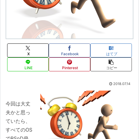
X
Facebook
はてブ
LINE
Pinterest
コピー
2018.07.14
今回は大丈
夫かと思っ
ていたら、
すべてのOS
でBSoD発