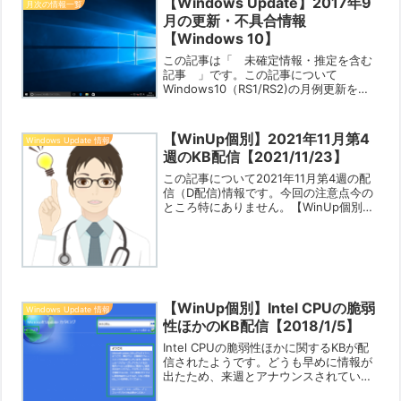
【Windows Update】2017年9
月次の情報一覧
月の更新・不具合情報
【Windows 10】
この記事は「 未確定情報・推定を含む
記事 」です。この記事について
Windows10（RS1/RS2)の月例更新をメ
インに各月の障害情報やその解決策を記
事にしています。個人で運営しているブ
ログですので限界はありますが「あなた
【WinUp個別】2021年11月第4
Windows Update 情報
の役に立つ情報」...
週のKB配信【2021/11/23】
この記事について2021年11月第4週の配
信（D配信)情報です。今回の注意点今の
ところ特にありません。【WinUp個別】
WinUpの確認で落ちてこないKBがある？
【2021/1/15】OS・Ver.毎のKB配信現
在、Win11・Win10（...
【WinUp個別】Intel CPUの脆弱
Windows Update 情報
性ほかのKB配信【2018/1/5】
Intel CPUの脆弱性ほかに関するKBが配
信されたようです。どうも早めに情報が
出たため、来週とアナウンスされていた
のですが出してきたようです。注意点：