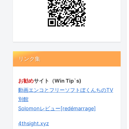
リンク集
お勧め
サイト（Win Tip`s)
動画エンコとフリーソフトぼくんちのTV
別館
Solomonレビュー[redémarrage]
4thsight.xyz