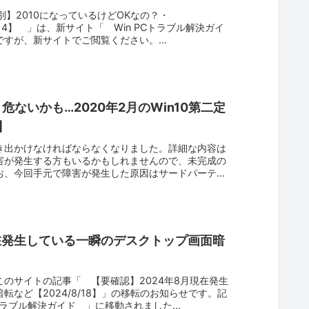
別】2010になっているけどOKなの？・
1/1/14】 」は、新サイト「 Win PCトラブル解決ガイ
すが、新サイトでご閲覧ください。...
危ないかも…2020年2月のWin10第二定
】
き出かけなければならなくなりました。詳細な内容は
害が発生する方もいるかもしれませんので、未完成の
お、今回手元で障害が発生した原因はサードパーティ
現在発生している一瞬のデスクトップ画面暗
のサイトの記事「 【要確認】2024年8月現在発生
など【2024/8/18】」の移転のお知らせです。記
トラブル解決ガイド 」に移動されました...