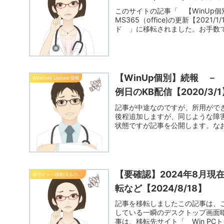
このサイトの記事「 【WinUp個
MS365（office)の更新【202
ド 」に移転されました。お手数で
【WinUp個別】続報 － 
Windows Update 情報
例日のKB配信【2020/3/1
記事が中途なのですが、所用がで
後程追加しますが、同じような障
状態ですが記事を公開します。な
ー製の...
【要確認】2024年8月
新サイトへ移動済みの記事
転など【2024/8/18】
記事を移転しましたこの記事は、こ
している一瞬のデスクトップ画面暗転
事は、移転先サイト「 Win PC