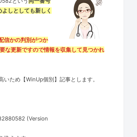
0582という
同一番号
めよしとしても新しく
配信かの判別がつか
要な更新ですので情報を収集して見つかれ
いため【WinUp個別】記事とします。
880582 (Version