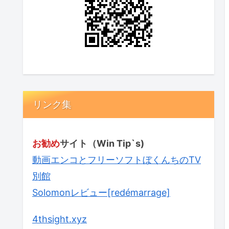
リンク集
お勧め
サイト（Win Tip`s)
動画エンコとフリーソフトぼくんちのTV
別館
Solomonレビュー[redémarrage]
4thsight.xyz