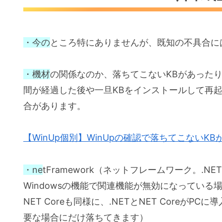
・今の
ところ特にありませんが、既知の不具合に
・機材
の関係なのか、落ちてこないKBがあった
間が経過した後や一旦KBをインストールして再
合があります。
【WinUp個別】WinUpの確認で落ちてこないKBがあ
・ne
tFramework（ネットフレームワーク。.
Windowsの機能で関連機能が無効になっている
NET Coreも同様に、.NETとNET Coreが
要な場合にだけ落ちてきます）