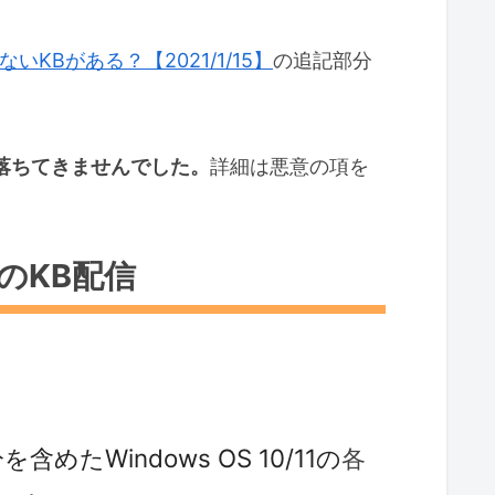
いKBがある？【2021/1/15】
の追記部分
）が落ちてきませんでした。
詳細は悪意の項を
毎のKB配信
分を含めた
Windows OS 10/11の
各