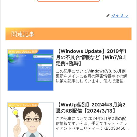
ジャミラ
関連記事
【Windows Update】2019年1
Windows Update 情報
月の不具合情報など【Win7/8.1
定例+臨時】
この記事についてWindows7/8.1の月例
更新をメインに各月の障害情報やその解
決策を記事にしています。個人で運営し
ているブログですので限界はありますが
「あなたの役に立つ情報」をお知らせで
きれば幸いです。Win10はこちら
⇒【Window...
【WinUp個別】2024年3月第2
Windows Update 情報
週のKB配信【2024/3/13】
この記事について2024年3月第2週の配
信情報です。今回、手元でネット・クラ
イアントセキュリティー：KB5036450を
導入後に権限許可のトーストが表示さ