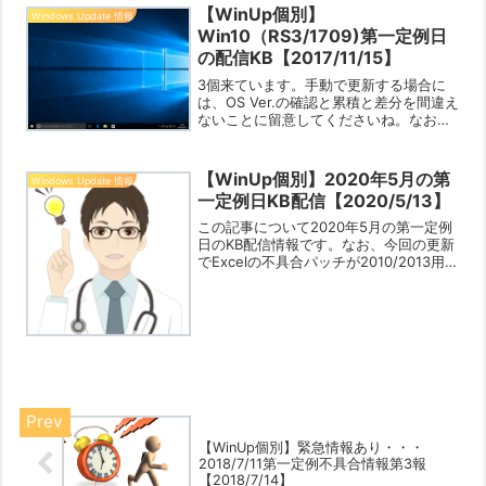
【WinUp個別】
Windows Update 情報
Win10（RS3/1709)第一定例日
の配信KB【2017/11/15】
3個来ています。手動で更新する場合に
は、OS Ver.の確認と累積と差分を間違え
ないことに留意してくださいね。なお、
今回のセキュリティー更新はWin7/8.1/10
ともIEに既知の問題があるようですから
留意してくださいね。今のところWeb
【WinUp個別】2020年5月の第
Windows Update 情報
上...
一定例日KB配信【2020/5/13】
この記事について2020年5月の第一定例
日のKB配信情報です。なお、今回の更新
でExcelの不具合パッチが2010/2013用な
ども配信されていますので適用してくだ
さいね。目次すべてのKB一括悪意Adobe
フラッシュWin8.1系Win10...
【WinUp個別】緊急情報あり・・・
2018/7/11第一定例不具合情報第3報
【2018/7/14】