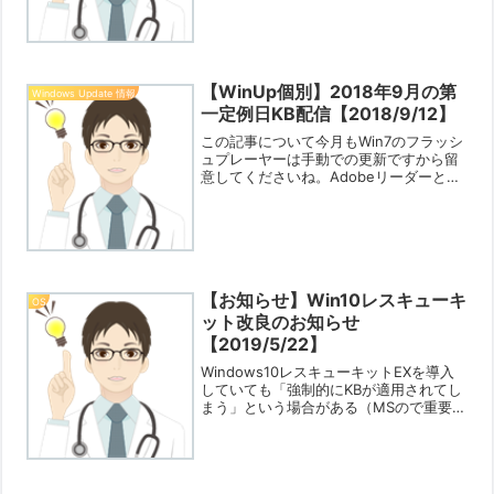
れ、マイナポータルアプリに権限を再付
与しなくてはならないということが発生
しました。その...
【WinUp個別】2018年9月の第
Windows Update 情報
一定例日KB配信【2018/9/12】
この記事について今月もWin7のフラッシ
ュプレーヤーは手動での更新ですから留
意してくださいね。Adobeリーダーと合
わせて必ずアドビのサイトで更新してく
ださいね。目次Win7系Win8.1系Win10系
対象内容キーワードWindows、KB...
【お知らせ】Win10レスキューキ
OS
ット改良のお知らせ
【2019/5/22】
Windows10レスキューキットEXを導入
していても「強制的にKBが適用されてし
まう」という場合がある（MSので重要と
考えるKBは強制適用される）という問題
の回避策を電気本舗さんにお願いしてい
たのですが、今回最新版として改良され
ました。先...