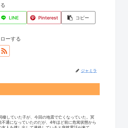
する
LINE
Pinterest
コピー
ォローする
ジャミラ
に同棲していた子が、今回の地震で亡くなっていた。冥
信不通になっていたのだが、4年ほど前に危篤状態から
の友人を捜し出して連絡していると突然電話が来て､