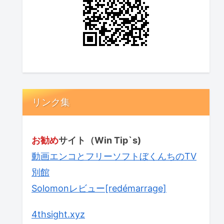
リンク集
お勧め
サイト（Win Tip`s)
動画エンコとフリーソフトぼくんちのTV
別館
Solomonレビュー[redémarrage]
4thsight.xyz