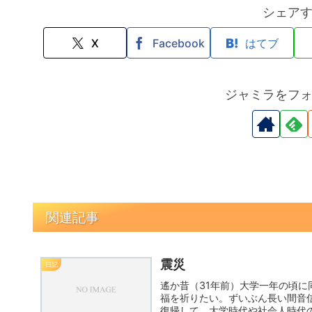
シェア
X
Facebook
はてブ
ジャミラをフ
関連記事
震災
日記
遙か昔（31年前）大学一年の頃
福を祈りたい。ずいぶん長い間音
復帰して、大学時代や社会人時代