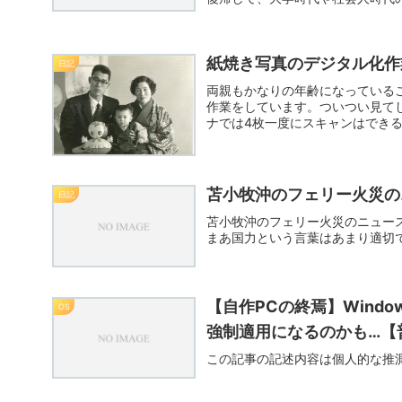
自...
紙焼き写真のデジタル化作
日記
両親もかなりの年齢になっている
作業をしています。ついつい見て
ナでは4枚一度にスキャンはできる
回に...
苫小牧沖のフェリー火災の
日記
苫小牧沖のフェリー火災のニュー
まあ国力という言葉はあまり適切
【自作PCの終焉】Windows 7
OS
強制適用になるのかも…【
この記事の記述内容は個人的な推