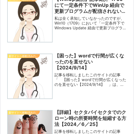
にて一定条件下でWinUp 経由で
更新プログラムが配信されない
【2017/12/7】
私は全く承知していなかったのですが、
Win10（1709）において「一定条件下で
Windows Update 経由で更新プログラム
が配信されない問題」があるとのことで
す。発生条件グループポリシーもしくは
設定アプリで Windows Upd...
【困った】wordで行間が広くな
新サイトへ移動済みの記事
ったのを直せない
【2024/9/14】
記事を移転しましたこのサイトの記事
「 【困った】wordで行間が広くなった
のを直せない【2024/9/14】 」は、移
転されました。記事は、移転先サイト
「 Win PCトラブル解決ガイド 」に移
動されました。お手数ですが、新サイト
でご閲覧く...
【詳細】セクタバイセクタでのク
新サイトへ移動済みの記事
ローン時の所要時間を短縮する方
法【2024／6／25】
記事を移転しましたこのサイトの記事