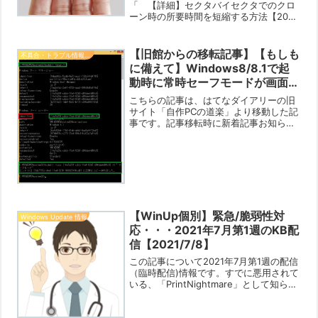
「 【詳細】セクタバイセクタでのクロ
ーン時の所要時間を短縮する方法【2024
／6／25】 」は、新サイト「 Win PC
トラブル解決ガイド 」に移転されまし
た。お手数ですが、新サイトでご閲覧く
【旧館からの移転記事】【もしも
不具合・トラブル情報（OS・PC本体）
ださい。移転先...
に備えて】Windows8/8.1で起
動時に常時セーフモードが画面上
から簡単に選択できるようにする
こちらの記事は、はてなダイアリーの旧
【やっておいてね】
サイト「自作PCの道楽」より移動した記
事です。記事移転時に新着記事お知らせ
機能が働いてしまいますので、「記事更
新メールお知らせ機能に登録してくださ
っている方にはお手間なお知らせ」とな
りますがご寛容ください...
【WinUp個別】緊急/脆弱性対
Windows Update 情報
応・・・2021年7月第1週のKB配
信【2021/7/8】
この記事について2021年7月第1週の配信
（臨時配信)情報です。すでに悪用されて
いる、「PrintNightmare」として知られ
るWindows PrintSpoolerサービスでの
リモートコード実行のエクスプロイトに