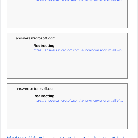
answers.microsoft.com
Redirecting
https://answers.microsoft.com/ja-jp/windows/forum/all/window11/8077a00d-608c-4b9a-8a73-e544042c8b61
answers.microsoft.com
Redirecting
https://answers.microsoft.com/ja-jp/windows/forum/all/efiシステムパ/2c24beae-0f6b-4ea3-81ad-83290bc41fb1