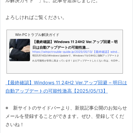
ル解決ガイド 」に、記事を追加しました。
よろしければご覧ください。
Win PCトラブル解決ガイド
【最終確認】Windows 11 24H2 Ver.アップ回避 – 明
日は自動アップデートの可能性激...
https://winpctrouble-guide.jp/2025/05/13/【最終確認】windows-11-24h2-ver-アップ回避-明日は自動アップ/
明日5月14日のWindows Updateで、Windows 11が24H2に強制アップデートさ
れる可能性が非常に高まっています！まだアップデートしたくない方は、今日中
に「更新の一時停止」を必ず設定。時間があればバックアップや復元ポイント作
成も推奨。詳細と手順はこちら！
【最終確認】Windows 11 24H2 Ver.アップ回避 – 明日は
自動アップデートの可能性激高【2025/05/13】
※ 新サイトのサイドバーより、新規記事公開のお知らせ
メールを登録することができます。ぜひ、登録してくだ
さいね！