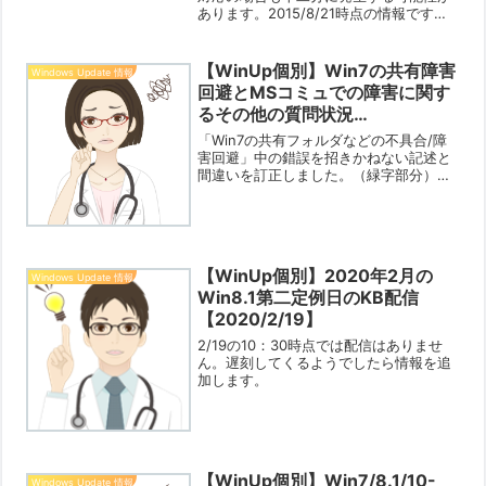
あります。2015/8/21時点の情報です。
今回「Logitec」さんのメーカー名がタイ
トルに入っているのは、ブログ主が「実
際に使用中でサポートの確認が取れ
【WinUp個別】Win7の共有障害
Windows Update 情報
た」...
回避とMSコミュでの障害に関す
るその他の質問状況
【2019/1/11】
「Win7の共有フォルダなどの不具合/障
害回避」中の錯誤を招きかねない記述と
間違いを訂正しました。（緑字部分）深
くお詫び申し上げます。どうぞご寛容く
ださい。この記事についてOS別・不具合
ジャンル別にまとめた情報をお届けしま
す。障害の予防や不...
【WinUp個別】2020年2月の
Windows Update 情報
Win8.1第二定例日のKB配信
【2020/2/19】
2/19の10：30時点では配信はありませ
ん。遅刻してくるようでしたら情報を追
加します。
【WinUp個別】Win7/8.1/10-
Windows Update 情報