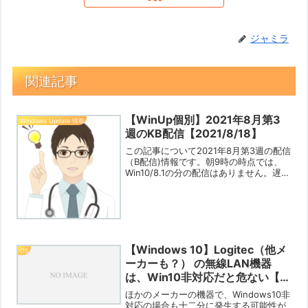
ジャミラ
関連記事
【WinUp個別】2021年8月第3
Windows Update 情報
週のKB配信【2021/8/18】
この記事について2021年8月第3週の配信
（B配信)情報です。朝9時の時点では、
Win10/8.1の分の配信はありません。遅刻
分があった場合は記事を追加します。な
お、8/14（日本時間）にWin11の新しい
ビルドの提供がありましたので掲載し...
【Windows 10】Logitec（他メ
OS
ーカーも？） の無線LAN機器
は、Win10非対応だと危ない【ア
ップ前に必ず確認】
ほかのメーカーの機器で、Windows10非
対応の場合も十二分に発生する可能性が