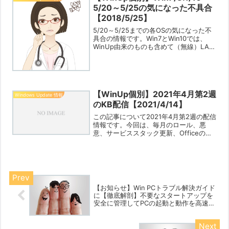
5/20～5/25の気になった不具合
【2018/5/25】
5/20～5/25までの各OSの気になった不
具合の情報です。Win7とWin10では、
WinUp由来のものも含めて（無線）LAN
アダプタとBluetoothのトラブルで接続
ができない/共有ができないなどというケ
ースが相変わらず多いようです。...
【WinUp個別】2021年4月第2週
Windows Update 情報
のKB配信【2021/4/14】
この記事について2021年4月第2週の配信
情報です。今回は、毎月のロール、悪
意、サービススタック更新、Officeのロ
ールが配信されました。Win10（各
Ver.）の累積の既知の不具合や解決方法
は以下のページの左側のメニューから自
分が確認し...
【お知らせ】Win PCトラブル解決ガイド
に【徹底解剖】不要なスタートアップを
安全に管理してPCの起動と動作を高速化
【2025/05/12】を追加しました
【2025/05/08】