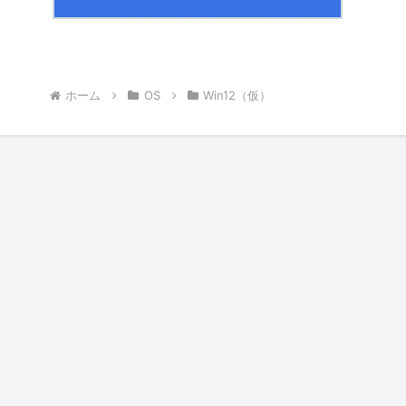
ホーム
OS
Win12（仮）