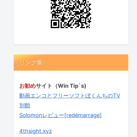
リンク集
お勧め
サイト（Win Tip`s)
動画エンコとフリーソフトぼくんちのTV
別館
Solomonレビュー[redémarrage]
4thsight.xyz