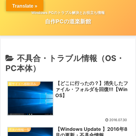
Translate »
Windows PCのトラブル解決とお役立ち情報
自作PCの道楽新館
不具合・トラブル情報（OS・
PC本体）
【どこに行ったの？】消失したフ
新サイトへ移動済みの記事
ァイル・フォルダを回復!!!【Win
OS】
2016.07.30
【Windows Update 】2016年8
月次の情報一覧
月の更新・不具合情報