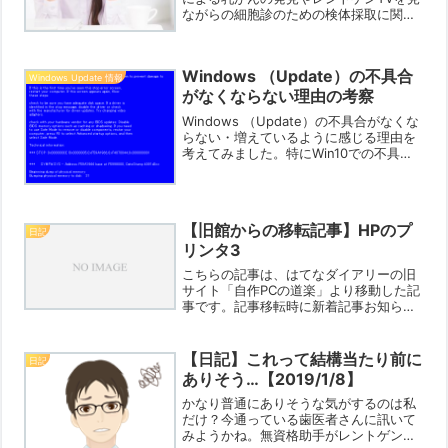
ながらの細胞診のための検体採取に関し
て何となく腑に落ちる記事があった。身
の回りで健診を受けていたのにもかかわ
らず手遅れになった人もいたし、数年前
Windows （Update）の不具合
には私の妻自身も健診で...
Windows Update 情報
がなくならない理由の考察
Windows （Update）の不具合がなくな
らない・増えているように感じる理由を
考えてみました。特にWin10での不具合
が問題になりやすい形ですが、大きく括
るとと周辺機器やソフトの問題・OSの構
造的問題の二つに原因はわかれるのだと
思いま...
【旧館からの移転記事】HPのプ
日記
リンタ3
こちらの記事は、はてなダイアリーの旧
サイト「自作PCの道楽」より移動した記
事です。記事移転時に新着記事お知らせ
機能が働いてしまいますので、「記事更
新メールお知らせ機能に登録してくださ
っている方にはお手間なお知らせ」とな
【日記】これって結構当たり前に
日記
りますがご寛容ください...
ありそう…【2019/1/8】
かなり普通にありそうな気がするのは私
だけ？今通っている歯医者さんに訊いて
みようかね。無資格助手がレントゲン撮