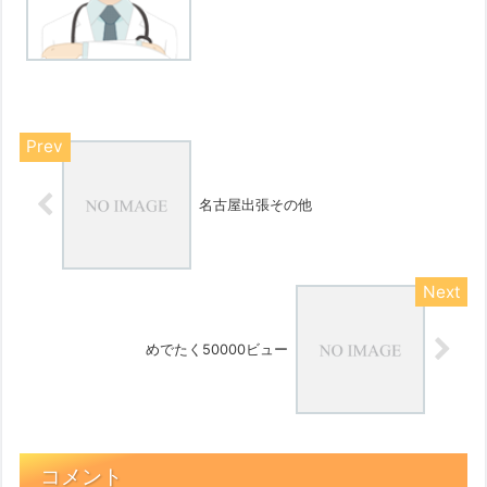
影＝歯科医ら11人書類送検―大阪府警一
部抜粋送検容疑は2017年6月～18年5月、
資格のない歯科助手や接客事務員にレン
トゲン撮影をさ...
名古屋出張その他
めでたく50000ビュー
コメント