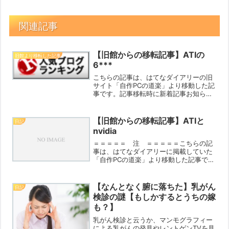
関連記事
【旧館からの移転記事】ATIの
旧館より移転した記事
6***
こちらの記事は、はてなダイアリーの旧
サイト「自作PCの道楽」より移動した記
事です。記事移転時に新着記事お知らせ
機能が働いてしまいますので、「記事更
新メールお知らせ機能に登録してくださ
っている方にはお手間なお知らせ」とな
【旧館からの移転記事】ATIと
日記
りますがご寛容ください...
nvidia
＝＝＝＝＝ 注 ＝＝＝＝＝こちらの記
事は、はてなダイアリーに掲載していた
「自作PCの道楽」より移動した記事で
す。＝＝＝＝＝ 注釈終わり ＝＝＝＝
＝VGAに関して自分自身は、ATIをオン
ボード以外長く使用したことがない。購
【なんとなく腑に落ちた】乳がん
日記
入して使用しても友人...
検診の謎【もしかするとうちの嫁
も？】
乳がん検診と云うか、マンモグラフィー
による乳がんの発見やレントゲンTVを見