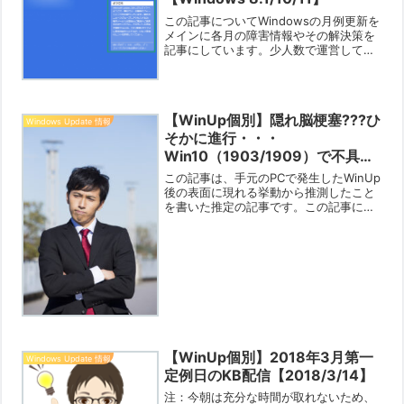
この記事についてWindowsの月例更新を
メインに各月の障害情報やその解決策を
記事にしています。少人数で運営してい
るブログですので限界はありますが「あ
なたの役に立つ情報」をお知らせできれ
ば幸いです。現在は「Win 8.1/Win
10（20...
【WinUp個別】隠れ脳梗塞???ひ
Windows Update 情報
そかに進行・・・
Win10（1903/1909）で不具合
結構発生中【2020/3/16】
この記事は、手元のPCで発生したWinUp
後の表面に現れる挙動から推測したこと
を書いた推定の記事です。この記事につ
いて今のところ一部のPCということにな
っていて、少数とされていますが「意外
と広範囲に気が付きにくいWinUp適用失
敗」がはびこ...
【WinUp個別】2018年3月第一
Windows Update 情報
定例日のKB配信【2018/3/14】
注：今朝は充分な時間が取れないため、