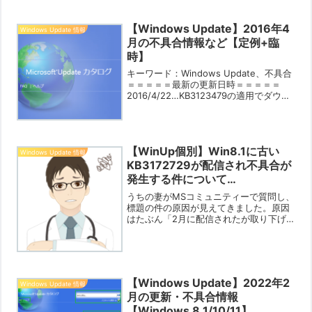
ければご覧ください。【WinUp個別】
2025年10月第2週のKB配信
【2025/10/15】2025年10月14日（米国
【Windows Update】2016年4
Windows Update 情報
時間）に...
月の不具合情報など【定例+臨
時】
キーワード：Windows Update、不具合
＝＝＝＝＝最新の更新日時＝＝＝＝＝
2016/4/22…KB3123479の適用でダウン
ロードしたファイルの「署名が壊れてい
るか、無効です。」と表示される場合な
どの情報を掲載しました。（クリック...
【WinUp個別】Win8.1に古い
Windows Update 情報
KB3172729が配信され不具合が
発生する件について
【2020/4/24】
うちの妻がMSコミュニティーで質問し、
標題の件の原因が見えてきました。原因
はたぶん「2月に配信されたが取り下げ
られたKB4502496」です。「このKBを
インストールしたが取り下げになったの
でアンインストールした」という場合
に、置き換えとな...
【Windows Update】2022年2
Windows Update 情報
月の更新・不具合情報
【Windows 8.1/10/11】