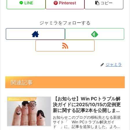
LINE
Pinterest
コピー
ジャミラをフォローする
ジャミラ
関連記事
【お知らせ】Win PCトラブル解
Windows Update 情報
決ガイドに2025/10/15の定例更
新に関する記事2本を公開しまし
た【2025/10/15】
お知らせこのブログの移転先となる新規
サイト「 Win PCトラブル解決ガイ
ド 」に、記事を追加しました。よろし