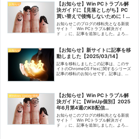
【お知らせ】Win PCトラブル解
お知らせ
決ガイドに【見落としがち】PC
買い替えで後悔しないために！
「半BTO」パソコンに潜む”見え
お知らせこのブログの移転先となる新規
ない落とし穴”と注意点
サイト「 Win PCトラブル解決ガイ
ド 」に、記事を追加しました。よろし
【2025/08/09】を公開しました
ければご覧ください。【見落としがち】
【2025/08/09】
PC買い替えで後悔しないために！「半
BTO」パソコンに潜む”見えない落とし
【お知らせ】新サイトに記事を移
お知らせ
穴”と注意点【202...
動しました【2025/03/14】
記事を移転しましたこの記事は、このサ
イトのChromeOS Flexに関するシリーズ
記事の移転のお知らせです。記事は、移
転先サイト「 Win PCトラブル解決ガイ
ド 」に移動されました。お手数です
が、新サイトでご閲覧ください。記事移
転先番号...
【お知らせ】Win PCトラブル解
Windows Update 情報
決ガイドに【WinUp個別】2025
年6月第4週のKB配信
【2025/06/25】を追加しました
お知らせこのブログの移転先となる新規
【2025/06/23】
サイト「 Win PCトラブル解決ガイ
ド 」に、記事を追加しました。よろし
ければご覧ください。【WinUp個別】
2025年6月第4週のKB配信