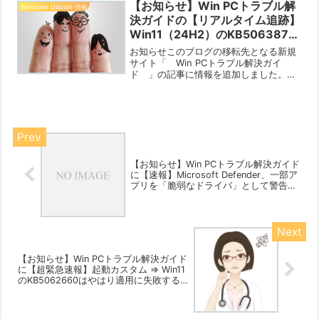
【2025/06/25】※ 新サイトのサイドバ
【お知らせ】Win PCトラブル解
Windows Update 情報
ーより、新規記事...
決ガイドの【リアルタイム追跡】
Win11（24H2）のKB5063878
の不具合【2025/08/15】に8月
お知らせこのブログの移転先となる新規
17日12時点の情報を追加しまし
サイト「 Win PCトラブル解決ガイ
ド 」の記事に情報を追加しました。よ
た【2025/08/17】
ろしければご覧ください。【リアルタイ
ム追跡】Win11（24H2）のKB5063878
の不具合【2025/08/15】8月16日か...
【お知らせ】Win PCトラブル解決ガイド
に【速報】Microsoft Defender、一部ア
プリを「脆弱なドライバ」として警告・
ブロック中 – 「Winring0ドライバ」の脆
弱性が原因か【2025/07/19】を公開し
ました【2025/07/02】
【お知らせ】Win PCトラブル解決ガイド
に【超緊急速報】起動カスタム ⇒ Win11
のKB5062660はやはり適用に失敗する
【2025/07/23】を公開しました
【2025/07/23】