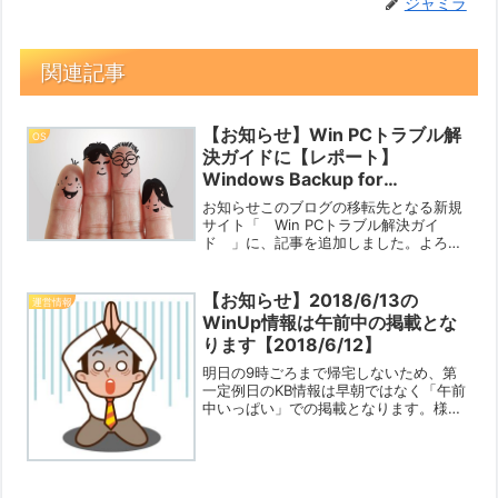
ジャミラ
関連記事
【お知らせ】Win PCトラブル解
OS
決ガイドに【レポート】
Windows Backup for
Organizations 詳細分析を公開
お知らせこのブログの移転先となる新規
しました【2025/09/06】
サイト「 Win PCトラブル解決ガイ
ド 」に、記事を追加しました。よろし
ければご覧ください。【レポート】
Windows Backup for Organizations 詳
細分析「自作PCの道楽新館」の...
【お知らせ】2018/6/13の
運営情報
WinUp情報は午前中の掲載とな
ります【2018/6/12】
明日の9時ごろまで帰宅しないため、第
一定例日のKB情報は早朝ではなく「午前
中いっぱい」での掲載となります。様子
見というころでお待ちいただけると幸い
です…。