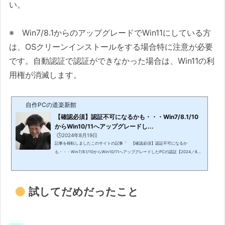
い。
※ Win7/8.1からのアップグレードでWin11にしている方
は、OSクリーンインストールをする場合特に注意が必要
です。自動認証で認証ができなかった場合は、Win11の利
用権が消滅します。
自作PCの道楽新館
【確認必須】認証不可になるかも・・・Win7/8.1/10
からWin10/11へアップグレードし...
🕒️2024年8月19日
記事を移転しましたこのサイトの記事「 【確認必須】認証不可になるか
も・・・Win7/8.1/10からWin10/11へアップグレードしたPCの認証【2024／8／
19】 」は、移転されました。記事は、移転先サイト「 Win PCトラブル解決ガ
イド 」に移動されました。お手数ですが、新サイトでご閲覧ください。移転先
記事【確認必須】認証不可になるかも・・・Win7/8.1/10からWin10/11へアップ
グレードしたPCの認証【2025/3/17移転】※ 新サイトのサイドバーより、新規
試してだめだったこと
記事公開のお知らせメールを登録することができます。ぜひ、登録してください
ね！...