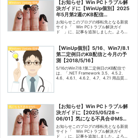
は以下のページの左側のメニューから自
【お知らせ】Win PCトラブル解
Windows Update 情報
分が確認し...
決ガイドに【WinUp個別】2025
年5月第2週のKB配信
【2025/05/14】を追加しました
お知らせこのブログの移転先となる新規
【2025/05/08】
サイト「 Win PCトラブル解決ガイ
ド 」に、記事を追加しました。よろし
ければご覧ください。【WinUp個別】
2025年5月第2週のKB配信
【2025/05/14】※ 新サイトのサイドバ
【WinUp個別】5/16、Win7/8.1
Windows Update 情報
ーより、新規記事...
第二定例日のKB配信と今月の予
測【2018/5/16】
5/16のWin7/8.1第二定例日のKB配信で
は、「.NET Framework 3.5、4.5.2、
4.6、4.6.1、4.6.2、4.7、4.7.1 用品質ロ
ールアップのプレビュー 」のみが配信さ
れました。ちょっと待てよ…という感じ
で...
【お知らせ】Win PCトラブル解
気になる不具合＠MSコミュニティー
決ガイドに【2025/05/28～
06/01】気になる不具合＠MSコ
ミュニティー【2025/06/01】を
お知らせこのブログの移転先となる新規
追加しました【2025/06/01】
サイト「 Win PCトラブル解決ガイ
ド 」に、記事を追加しました。よろし