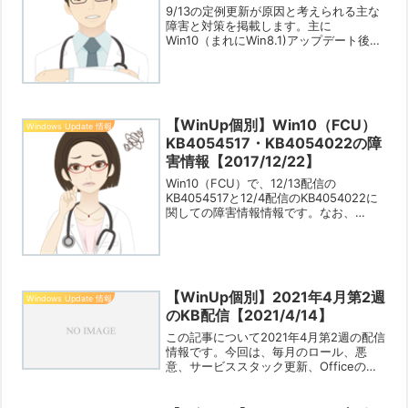
9/13の定例更新が原因と考えられる主な
障害と対策を掲載します。主に
Win10（まれにWin8.1)アップデート後に
再起動するとデスクトップが真っ暗にな
る（More：PINやパスワードを入力後に
サインイン画面がしばらく反応しないケ
ースやログ...
【WinUp個別】Win10（FCU）
Windows Update 情報
KB4054517・KB4054022の障
害情報【2017/12/22】
Win10（FCU）で、12/13配信の
KB4054517と12/4配信のKB4054022に
関しての障害情報情報です。なお、
KB4054517に関しては、BSoD発生もあ
りますので重大情報に格上げとします。
エラーコード0x80070643...
【WinUp個別】2021年4月第2週
Windows Update 情報
のKB配信【2021/4/14】
この記事について2021年4月第2週の配信
情報です。今回は、毎月のロール、悪
意、サービススタック更新、Officeのロ
ールが配信されました。Win10（各
Ver.）の累積の既知の不具合や解決方法